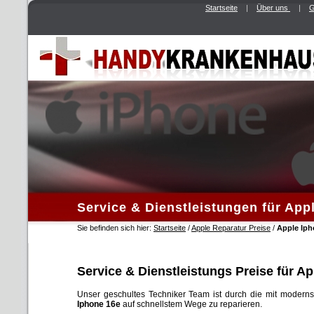
Startseite
|
Über uns
|
G
Service & Dienstleistungen für App
Sie befinden sich hier:
Startseite
/
Apple Reparatur Preise
/
Apple Iph
Service & Dienstleistungs Preise für A
Unser geschultes Techniker Team ist durch die mit modernst
Iphone 16e
auf schnellstem Wege zu reparieren.