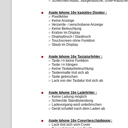
Schlechtes Audio, Störgeräusche, GSM-Rauschen, 
Apple Iphone 16e kaputtes Display :
Pixelfehler
Keine Anzeige
Verzerrte- / verschobene Anzeige
Keine Beleuchtung
Kratzer im Display
Displaybruch / Glasbruch
Touchscreen ohne Funktion
Staub im Display
Apple Iphone 16e Tastaturfehler :
Taste /-n keine Funktion
Taste /-n hängen
Keine Tastaturbeleuchtung
Tastenmatte löst sich ab
Taste gebrochen
Lack von der Tastatur löst sich ab
Apple Iphone 16e Ladefehler :
Keine Ladung möglich
Schlechte Standbyleistung
Ladevorgang wird unterbrochen
Gerät schaltet nach dem Laden ab
Apple Iphone 16e Coverbeschädigung :
Lack löst sich vom Cover