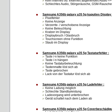
Kein internes od. externes abgehendes Audio => 
Schlechtes Audio, Störgeräusche, GSM-Rauschen, 
Samsung A356b galaxy a35 5g kaputtes Display 
Pixelfehler
Keine Anzeige
Verzerrte- / verschobene Anzeige
Keine Beleuchtung
Kratzer im Display
Displaybruch / Glasbruch
Touchscreen ohne Funktion
Staub im Display
Samsung A356b galaxy a35 5g Tastaturfehler :
Taste /-n keine Funktion
Taste /-n hängen
Keine Tastaturbeleuchtung
Tastenmatte löst sich ab
Taste gebrochen
Lack von der Tastatur löst sich ab
Samsung A356b galaxy a35 5g Ladefehler :
Keine Ladung möglich
Schlechte Standbyleistung
Ladevorgang wird unterbrochen
Gerät schaltet nach dem Laden ab
Samsung A356b galaxy a35 5g Coverbeschädigu