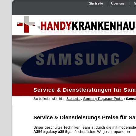
Startseite
|
Über uns
|
G
Service & Dienstleistungen für Sa
Sie befinden sich hier:
Startseite
/
Samsung Reparatur Preise
/
Samsu
Service & Dienstleistungs Preise für 
Unser geschultes Techniker Team ist durch die mit modernsten
A356b galaxy a35 5g
auf schnellstem Wege zu reparieren.