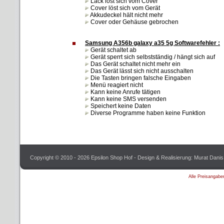
Lack löst sich vom Cover
Cover löst sich vom Gerät
Akkudeckel hält nicht mehr
Cover oder Gehäuse gebrochen
Samsung A356b galaxy a35 5g Softwarefehler :
Gerät schaltet ab
Gerät sperrt sich selbstständig / hängt sich auf
Das Gerät schaltet nicht mehr ein
Das Gerät lässt sich nicht ausschalten
Die Tasten bringen falsche Eingaben
Menü reagiert nicht
Kann keine Anrufe tätigen
Kann keine SMS versenden
Speichert keine Daten
Diverse Programme haben keine Funktion
Copyright © 2010 - 2026 Epsilon Shop Hof - Design & Realisierung: Murat Danis
Alle Preisangabe